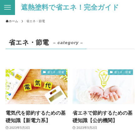
遮熱塗料で省エネ！完全ガイド
ホーム
省エネ・節電
省エネ・節電
– category –
省エネ・節電
省エネ・節電
電気代を節約するための基
省エネで節約するための基
礎知識【新電力系】
礎知識【公的機関】
2023年5月3日
2023年5月2日